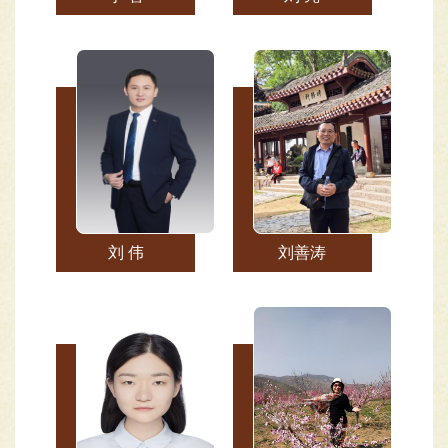
刘 伟
刘善涛