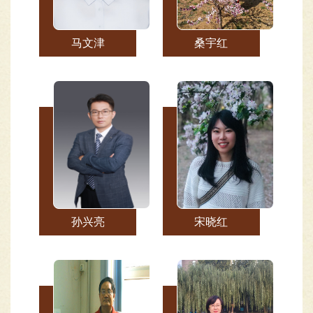
马文津
桑宇红
孙兴亮
宋晓红