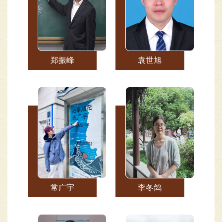
郑振峰
袁世旭
常广宇
李冬鸽