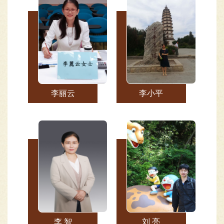
李丽云
李小平
李 智
刘 亮